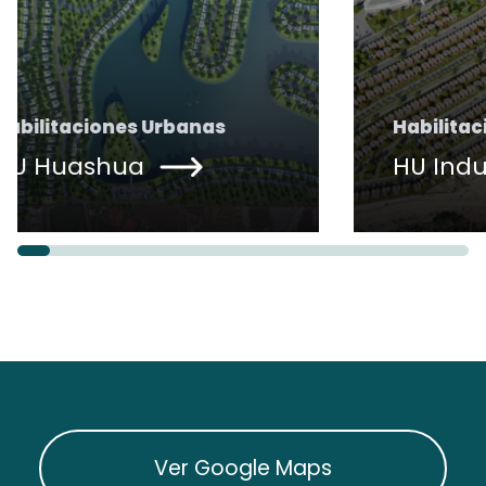
Habilitaciones Urbanas
Ha
HU Indupark
HU
Ver Google Maps