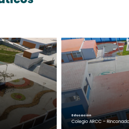
Educación
Colegio ARCC – Maria Para