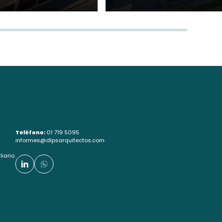
Teléfono:
01 719 5095
informes@dlpsarquitectos.com
iario.