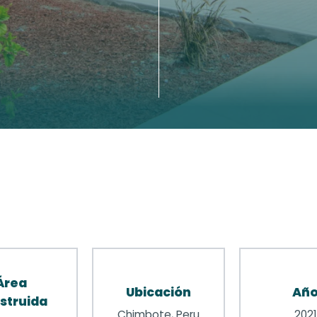
Área
Ubicación
Añ
struida
Chimbote, Peru
2021