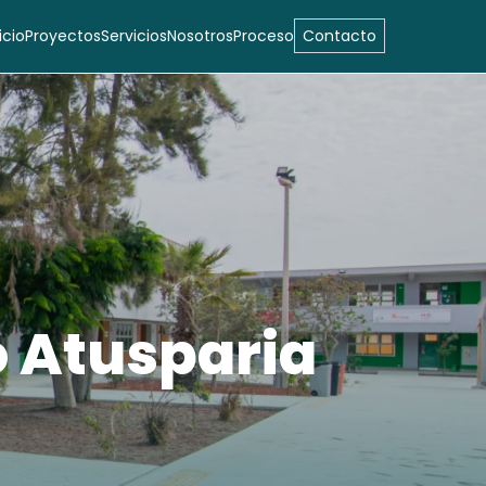
icio
Proyectos
Servicios
Nosotros
Proceso
Contacto
o Atusparia