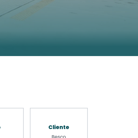
o
Cliente
Besco