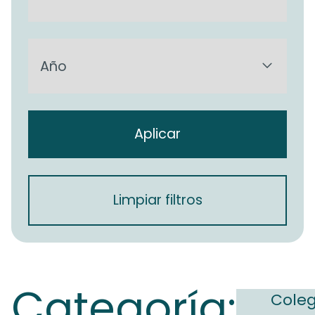
Aplicar
Limpiar filtros
Categoría:
Coleg