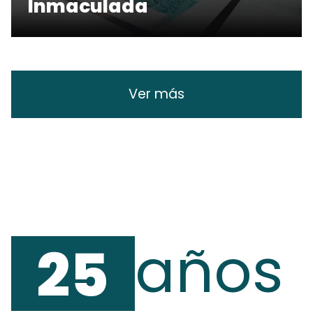
Inmaculada
Ver más
años
25